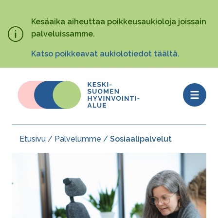
Hyppää
pääsisältöön
Kesäaika aiheuttaa poikkeusaukioloja joissain
palveluissamme.
Katso poikkeavat aukiolotiedot täältä.
Open
menu
Etusivu
Palvelumme
Sosiaalipalvelut
Murupolku