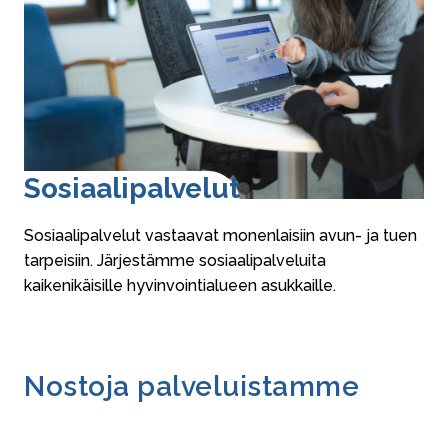
So­si­aa­li­pal­ve­lut
Sosiaalipalvelut vastaavat monenlaisiin avun- ja tuen
tarpeisiin. Järjestämme sosiaalipalveluita
kaikenikäisille hyvinvointialueen asukkaille.
Nostoja palveluistamme