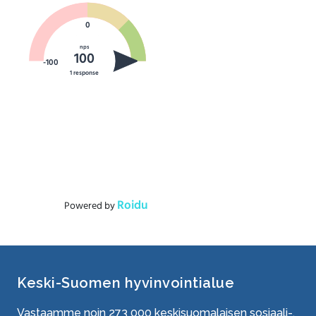
Keski-Suomen hyvinvointialue
Vastaamme noin
273 000
keskisuomalaisen sosiaali-,