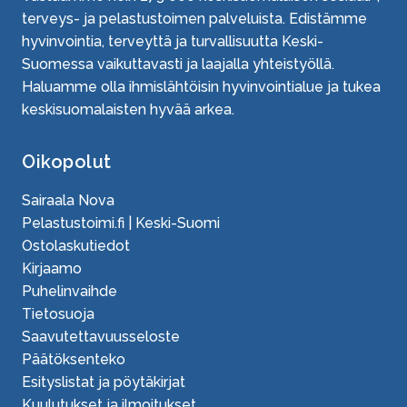
terveys- ja pelastustoimen palveluista. Edistämme
hyvinvointia, terveyttä ja turvallisuutta Keski-
Suomessa vaikuttavasti ja laajalla yhteistyöllä.
Haluamme olla ihmislähtöisin hyvinvointialue ja tukea
keskisuomalaisten hyvää arkea.
Oikopolut
Sairaala Nova
Pelastustoimi.fi | Keski-Suomi
Ostolaskutiedot
Kirjaamo
Puhelinvaihde
Tietosuoja
Saavutettavuusseloste
Päätöksenteko
Esityslistat ja pöytäkirjat
Kuulutukset ja ilmoitukset