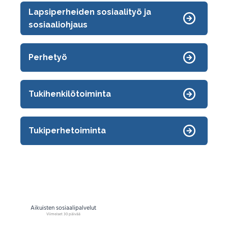
Lapsiperheiden sosiaalityö ja
sosiaaliohjaus
Perhetyö
Tukihenkilötoiminta
Tukiperhetoiminta
Asiakastyytyväisyys