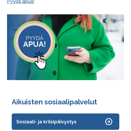
Pyydä apua!
Image
Aikuisten sosiaalipalvelut
Sosiaali- ja kriisipäivystys