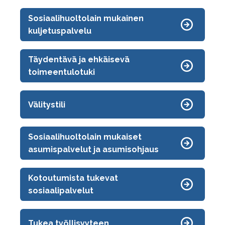
Sosiaalihuoltolain mukainen
kuljetuspalvelu
Täydentävä ja ehkäisevä
toimeentulotuki
Välitystili
Sosiaalihuoltolain mukaiset
asumispalvelut ja asumisohjaus
Kotoutumista tukevat
sosiaalipalvelut
Tukea työllisyyteen