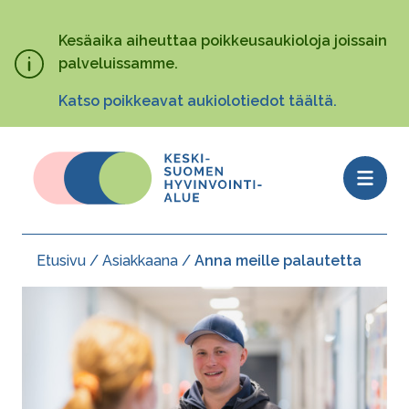
Hyppää
pääsisältöön
Kesäaika aiheuttaa poikkeusaukioloja joissain
palveluissamme.
Katso poikkeavat aukiolotiedot täältä.
Open
menu
Etusivu
Asiakkaana
Anna meille palautetta
Murupolku