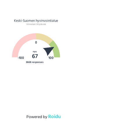
Asiakastyytyväisyys