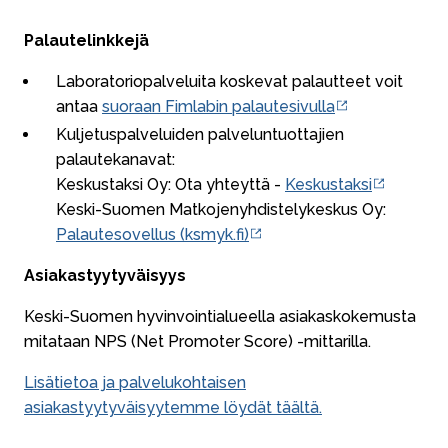
Palautelinkkejä
Laboratoriopalveluita koskevat palautteet voit
antaa
suoraan Fimlabin palautesivulla
Kuljetuspalveluiden palveluntuottajien
palautekanavat:
Keskustaksi Oy: Ota yhteyttä -
Keskustaksi
Keski-Suomen Matkojenyhdistelykeskus Oy:
Palautesovellus (ksmyk.fi)
Asiakastyytyväisyys
Keski-Suomen hyvinvointialueella asiakaskokemusta
mitataan NPS (Net Promoter Score) -mittarilla.
Lisätietoa ja palvelukohtaisen
asiakastyytyväisyytemme löydät täältä.