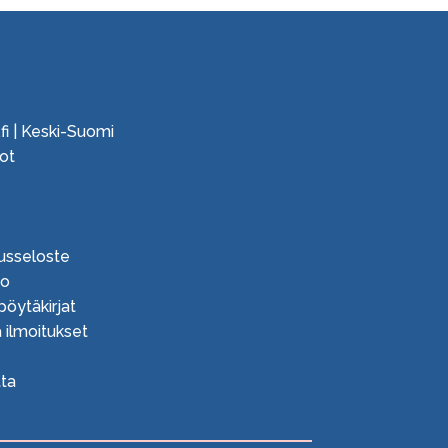
fi | Keski-Suomi
ot
e
usseloste
ko
 pöytäkirjat
 ilmoitukset
ta