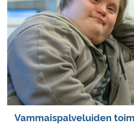
Vam­mais­pal­ve­lui­den toi