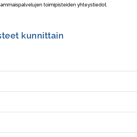
vammaispalvelujen toimipisteiden yhteystiedot.
teet kunnittain