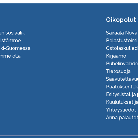
Oikopolut
n sosiaali-,
Sairaala Nova
Edistämme
Pelastustoimi.
Keski-Suomessa
Ostolaskutied
uamme olla
Kirjaamo
Puhelinvaihd
Tietosuoja
Saavutettavu
Päätöksente
Esityslistat ja
Kuulutukset ja
Yhteystiedot
Anna palautet