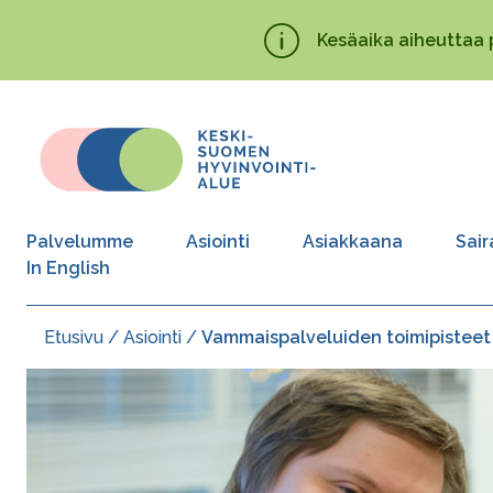
Hyppää
Kesäaika aiheuttaa 
pääsisältöön
Palvelumme
Asiointi
Asiakkaana
Sair
In English
Etusivu
Asiointi
Vammaispalveluiden toimipisteet
Murupolku