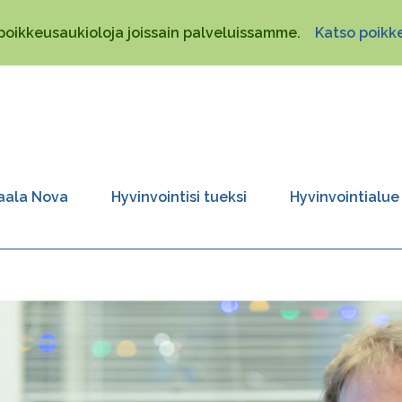
poikkeusaukioloja joissain palveluissamme.
Katso poikke
aala Nova
Hyvinvointisi tueksi
Hyvinvointialue