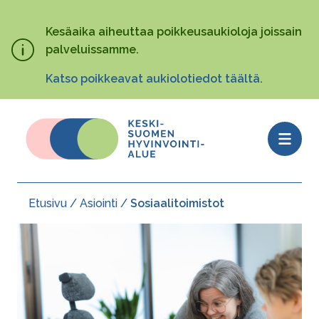
Hyppää
pääsisältöön
Kesäaika aiheuttaa poikkeusaukioloja joissain
palveluissamme.
Katso poikkeavat aukiolotiedot täältä.
Open
menu
Etusivu
Asiointi
Sosiaalitoimistot
Murupolku