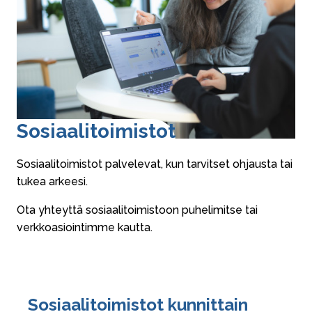
So­si­aa­li­toi­mis­tot
Sosiaalitoimistot palvelevat, kun tarvitset ohjausta tai
tukea arkeesi.
Ota yhteyttä sosiaalitoimistoon puhelimitse tai
verkkoasiointimme kautta.
Sosiaalitoimistot kunnittain