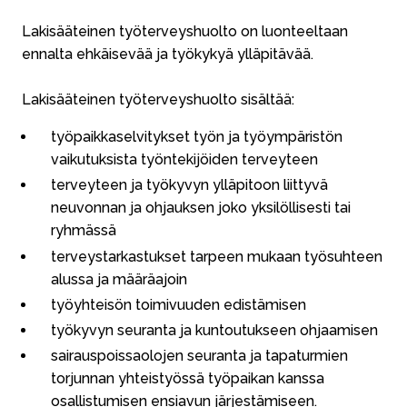
Lakisääteinen työterveyshuolto on luonteeltaan
ennalta ehkäisevää ja työkykyä ylläpitävää.
Lakisääteinen työterveyshuolto sisältää:
työpaikkaselvitykset työn ja työympäristön
vaikutuksista työntekijöiden terveyteen
terveyteen ja työkyvyn ylläpitoon liittyvä
neuvonnan ja ohjauksen joko yksilöllisesti tai
ryhmässä
terveystarkastukset tarpeen mukaan työsuhteen
alussa ja määräajoin
työyhteisön toimivuuden edistämisen
työkyvyn seuranta ja kuntoutukseen ohjaamisen
sairauspoissaolojen seuranta ja tapaturmien
torjunnan yhteistyössä työpaikan kanssa
osallistumisen ensiavun järjestämiseen.