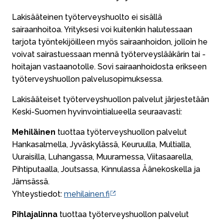
Lakisääteinen työterveyshuolto ei sisällä
sairaanhoitoa. Yrityksesi voi kuitenkin halutessaan
tarjota työntekijöilleen myös sairaanhoidon, jolloin he
voivat sairastuessaan mennä työterveyslääkärin tai -
hoitajan vastaanotolle. Sovi sairaanhoidosta erikseen
työterveyshuollon palvelusopimuksessa.
Lakisääteiset työterveyshuollon palvelut järjestetään
Keski-Suomen hyvinvointialueella seuraavasti:
Mehiläinen
tuottaa työterveyshuollon palvelut
Hankasalmella, Jyväskylässä, Keuruulla, Multialla,
Uuraisilla, Luhangassa, Muuramessa, Viitasaarella,
Pihtiputaalla, Joutsassa, Kinnulassa Äänekoskella ja
Jämsässä.
Yhteystiedot:
mehilainen.fi
Pihlajalinna
tuottaa työterveyshuollon palvelut