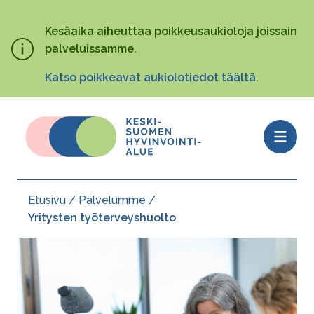
Hyppää
pääsisältöön
Kesäaika aiheuttaa poikkeusaukioloja joissain
palveluissamme.
Katso poikkeavat aukiolotiedot täältä.
Open
menu
Etusivu
Palvelumme
Murupolku
Yritysten työterveyshuolto