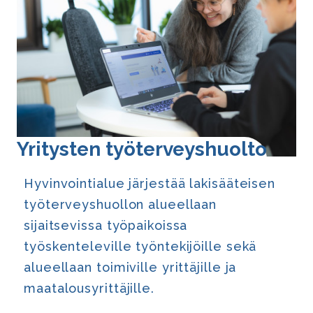
Yritysten työ­ter­veys­huol­to
Hyvinvointialue järjestää lakisääteisen
työterveyshuollon alueellaan
sijaitsevissa työpaikoissa
työskenteleville työntekijöille sekä
alueellaan toimiville yrittäjille ja
maatalousyrittäjille.