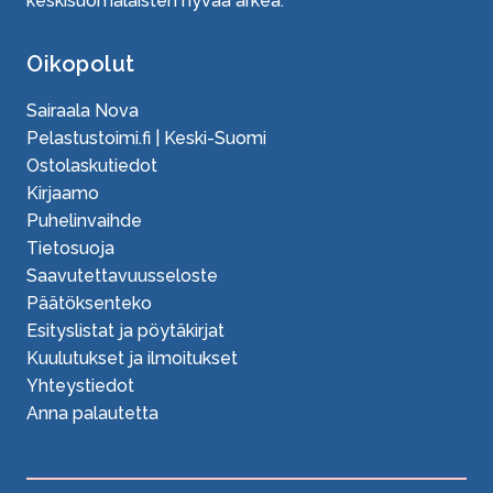
keskisuomalaisten hyvää arkea.
Oikopolut
Sairaala Nova
Pelastustoimi.fi | Keski-Suomi
Ostolaskutiedot
Kirjaamo
Puhelinvaihde
Tietosuoja
Saavutettavuusseloste
Päätöksenteko
Esityslistat ja pöytäkirjat
Kuulutukset ja ilmoitukset
Yhteystiedot
Anna palautetta