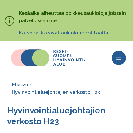
Hyppää
pääsisältöön
Kesäaika aiheuttaa poikkeusaukioloja joissain
palveluissamme.
Katso poikkeavat aukiolotiedot täältä.
Open
menu
Etusivu
Murupolku
Hyvinvointialuejohtajien verkosto H23
Hy­vin­voin­tia­lue­joh­ta­jien
verkosto H23