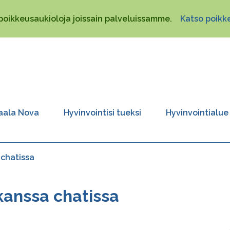
poikkeusaukioloja joissain palveluissamme.
Katso poikke
aala Nova
Hyvinvointisi tueksi
Hyvinvointialue
 chatissa
kanssa chatissa