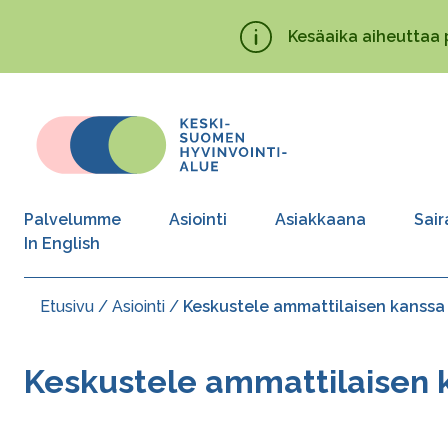
Hyppää
Kesäaika aiheuttaa 
pääsisältöön
Palvelumme
Asiointi
Asiakkaana
Sair
In English
Etusivu
Asiointi
Keskustele ammattilaisen kanssa
Murupolku
Keskustele ammattilaisen 