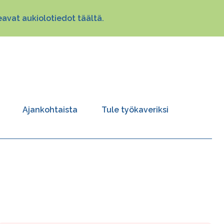
avat aukiolotiedot täältä.
Ajankohtaista
Tule työkaveriksi