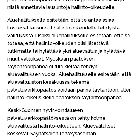
niistä annettavia lausuntoja hallinto-oikeudelle.
Aluehallitukselle esitetään, että se antaa asiaa
koskevat lausunnot hallinto-oikeudelle tehdyistä
valituksista. Lisäksi aluehallitukselle esitetään, että se
toteaa, että hallinto-oikeuden olisi jätettävä
tutkimatta tai hylättävä yksi aluevalitus ja hylättävä
muut valitukset. Myöskään päätöksen
täytäntöönpanoa ei tule kieltää tehdyn
aluevalituksen vuoksi. Aluehallitukselle esitetään, että
aluevaltuuston kesäkuussa tekemä
palveluverkkopäätös voidaan panna täytäntöön, ellei
hallinto-oikeus kiellä päätöksen täytäntöönpanoa.
Keski-Suomen hyvinvointialueen
palveluverkkopäätöksestä on tehty kolme
aluevalitusta hallinto-oikeuteen. Aluevalitukset
koskevat Säynätsalon terveysaseman