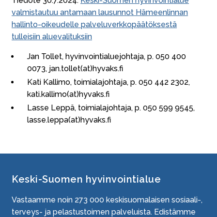
Tiedote 30.7.2024:
Keski-Suomen hyvinvointialue
valmistautuu antamaan lausunnot Hämeenlinnan
hallinto-​oikeudelle palveluverkkopäätöksestä
tulleisiin aluevalituksiin
Jan Tollet, hyvinvointialuejohtaja, p. 050 400
0073, jan.tollet(at)hyvaks.fi
Kati Kallimo, toimialajohtaja, p. 050 442 2302,
kati.kallimo(at)hyvaks.fi
Lasse Leppä, toimialajohtaja, p. 050 599 9545,
lasse.leppa(at)hyvaks.fi
Keski-Suomen hyvinvointialue
Vastaamme noin
273 000
keskisuomalaisen sosiaali-,
terveys- ja pelastustoimen palveluista. Edistämme