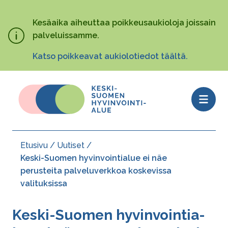
Hyppää
pääsisältöön
Kesäaika aiheuttaa poikkeusaukioloja joissain
palveluissamme.
Katso poikkeavat aukiolotiedot täältä.
Open
menu
Etusivu
Uutiset
Murupolku
Keski-Suomen hyvinvointialue ei näe
perusteita palveluverkkoa koskevissa
valituksissa
Keski-Suomen hy­vin­voin­tia­