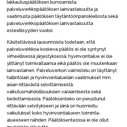
lakkautuspäätöksen kumoamista,
palveluverkkopäätöksen lainvastaisuutta ja
vaatimusta päätöksen täytäntöönpanokiellosta sekä
palveluverkkopäätöksen lainvastaisuutta
esteellisyyden vuoksi.
Käsiteltävissä lausunnoista todetaan, että
palveluverkkoa koskeva päätös ei ole syntynyt
virheellisessä järjestyksessä, hyvinvointialue ei ole
ylittänyt toimivaltaansa eikä päätös ole muutenkaan
lainvastainen. Palveluverkon valmistelu on täyttänyt
hallintolain ja hyvinvointialuelain vaatimukset mm.
asian riittävästä selvittämisestä,
vaikutusmahdollisuuksien varaamisesta sekä
tiedottamisesta. Päätöksenteko on perustunut
riittävään selvitykseen ja siinä on huomioitu
vaikutukset koko hyvinvointialueen toiminta-
alueeseen nähden. Päätöksenteossa ei ole ollut