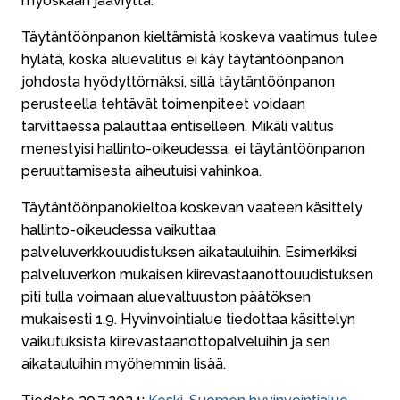
myöskään jääviyttä.
Täytäntöönpanon kieltämistä koskeva vaatimus tulee
hylätä, koska aluevalitus ei käy täytäntöönpanon
johdosta hyödyttömäksi, sillä täytäntöönpanon
perusteella tehtävät toimenpiteet voidaan
tarvittaessa palauttaa entiselleen. Mikäli valitus
menestyisi hallinto-oikeudessa, ei täytäntöönpanon
peruuttamisesta aiheutuisi vahinkoa.
Täytäntöönpanokieltoa koskevan vaateen käsittely
hallinto-oikeudessa vaikuttaa
palveluverkkouudistuksen aikatauluihin. Esimerkiksi
palveluverkon mukaisen kiirevastaanottouudistuksen
piti tulla voimaan aluevaltuuston päätöksen
mukaisesti 1.9. Hyvinvointialue tiedottaa käsittelyn
vaikutuksista kiirevastaanottopalveluihin ja sen
aikatauluihin myöhemmin lisää.