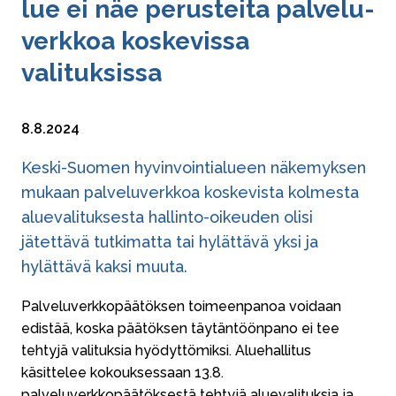
lue ei näe perusteita pal­ve­lu­
verk­koa koskevissa
valituksissa
8.8.2024
​​​​​​​Keski-Suomen hyvinvointialueen näkemyksen
mukaan palveluverkkoa koskevista kolmesta
aluevalituksesta hallinto-oikeuden olisi
jätettävä tutkimatta tai hylättävä yksi ja
hylättävä kaksi muuta.
Palveluverkkopäätöksen toimeenpanoa voidaan
edistää, koska päätöksen täytäntöönpano ei tee
tehtyjä valituksia hyödyttömiksi. Aluehallitus
käsittelee kokouksessaan 13.8.
palveluverkkopäätöksestä tehtyjä aluevalituksia ja