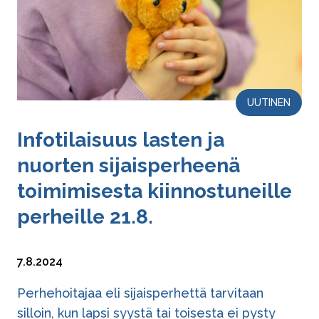
UUTINEN
Infotilaisuus lasten ja
nuorten si­jais­per­hee­nä
toimimisesta kiin­nos­tu­neil­le
perheille 21.8.
7.8.2024
Perhehoitajaa eli sijaisperhettä tarvitaan
silloin, kun lapsi syystä tai toisesta ei pysty