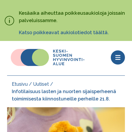
Hyppää
pääsisältöön
Kesäaika aiheuttaa poikkeusaukioloja joissain
palveluissamme.
Katso poikkeavat aukiolotiedot täältä.
Open
menu
Etusivu
Uutiset
Murupolku
Infotilaisuus lasten ja nuorten sijaisperheenä
toimimisesta kiinnostuneille perheille 21.8.