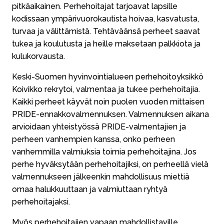
pitkäaikainen. Perhehoitajat tarjoavat lapsille
kodissaan ympärivuorokautista hoivaa, kasvatusta,
turvaa ja välittämistä. Tehtäväänsä perheet saavat
tukea ja koulutusta ja heille maksetaan palkkiota ja
kulukorvausta.
Keski-Suomen hyvinvointialueen perhehoitoyksikkö
Koivikko rekrytoi, valmentaa ja tukee perhehoitajia.
Kaikki perheet käyvät noin puolen vuoden mittaisen
PRIDE-ennakkovalmennuksen. Valmennuksen aikana
arvioidaan yhteistyössä PRIDE-valmentajien ja
perheen vanhempien kanssa, onko perheen
vanhemmilla valmiuksia toimia perhehoitajina. Jos
perhe hyväksytään perhehoitajiksi, on perheellä vielä
valmennukseen jälkeenkin mahdollisuus miettiä
omaa halukkuuttaan ja valmiuttaan ryhtyä
perhehoitajaksi.
Myös perhehoitajien vapaan mahdollistaville