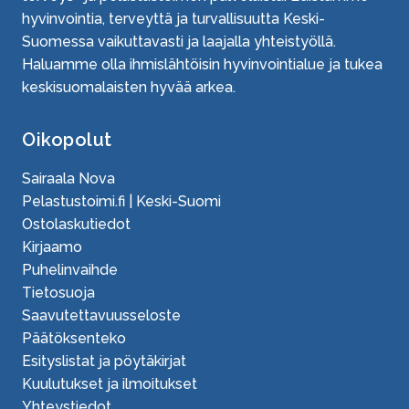
hyvinvointia, terveyttä ja turvallisuutta Keski-
Suomessa vaikuttavasti ja laajalla yhteistyöllä.
Haluamme olla ihmislähtöisin hyvinvointialue ja tukea
keskisuomalaisten hyvää arkea.
Oikopolut
Sairaala Nova
Pelastustoimi.fi | Keski-Suomi
Ostolaskutiedot
Kirjaamo
Puhelinvaihde
Tietosuoja
Saavutettavuusseloste
Päätöksenteko
Esityslistat ja pöytäkirjat
Kuulutukset ja ilmoitukset
Yhteystiedot