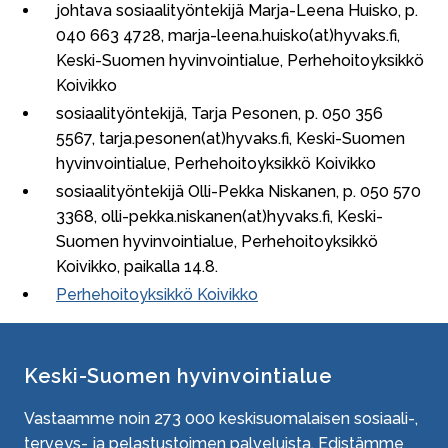
johtava sosiaalityöntekijä Marja-Leena Huisko, p.
040 663 4728, marja-leena.huisko(at)hyvaks.fi,
Keski-Suomen hyvinvointialue, Perhehoitoyksikkö
Koivikko
sosiaalityöntekijä, Tarja Pesonen, p. 050 356
5567, tarja.pesonen(at)hyvaks.fi, Keski-Suomen
hyvinvointialue, Perhehoitoyksikkö Koivikko
sosiaalityöntekijä Olli-Pekka Niskanen, p. 050 570
3368, olli-pekka.niskanen(at)hyvaks.fi, Keski-
Suomen hyvinvointialue, Perhehoitoyksikkö
Koivikko, paikalla 14.8.
Perhehoitoyksikkö Koivikko
Keski-Suomen hyvinvointialue
Vastaamme noin
273 000
keskisuomalaisen sosiaali-,
terveys- ja pelastustoimen palveluista. Edistämme