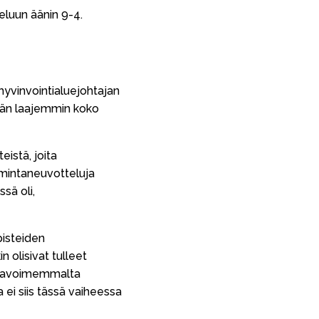
eluun äänin 9-4.
 hyvinvointialuejohtajan
lään laajemmin koko
istä, joita
mintaneuvotteluja
sä oli,
pisteiden
n olisivat tulleet
e avoimemmalta
ei siis tässä vaiheessa