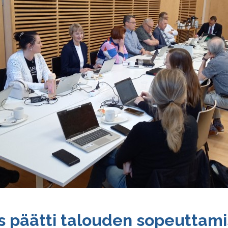
 päätti talouden so­peut­ta­mis