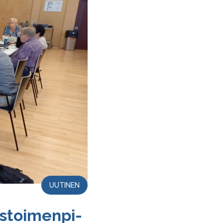
UUTINEN
­toi­men­pi­