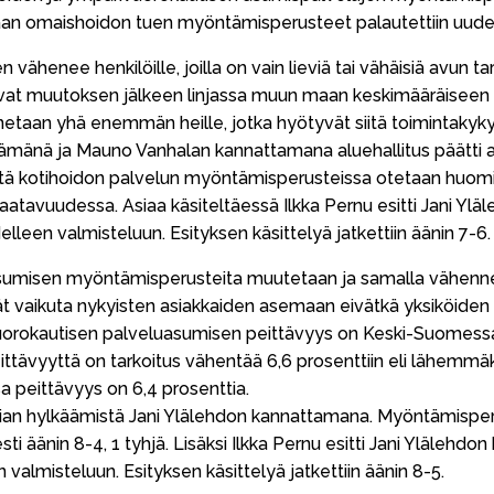
aan omaishoidon tuen myöntämisperusteet palautettiin uudel
ähenee henkilöille, joilla on vain lieviä tai vähäisiä avun ta
t muutoksen jälkeen linjassa muun maan keskimääräiseen t
taan yhä enemmän heille, jotka hyötyvät siitä toimintakykya
ämänä ja Mauno Vanhalan kannattamana aluehallitus päätti as
ttä kotihoidon palvelun myöntämisperusteissa otetaan huomi
aatavuudessa. Asiaa käsiteltäessä Ilkka Pernu esitti Jani Y
lleen valmisteluun. Esityksen käsittelyä jatkettiin äänin 7-6.
sumisen myöntämisperusteita muutetaan ja samalla vähenn
ät vaikuta nykyisten asiakkaiden asemaan eivätkä yksiköiden
uorokautisen palveluasumisen peittävyys on Keski-Suomess
Peittävyyttä on tarkoitus vähentää 6,6 prosenttiin eli lähemm
a peittävyys on 6,4 prosenttia.
sian hylkäämistä Jani Ylälehdon kannattamana. Myöntämisper
i äänin 8-4, 1 tyhjä. Lisäksi Ilkka Pernu esitti Jani Ylälehd
valmisteluun. Esityksen käsittelyä jatkettiin äänin 8-5.