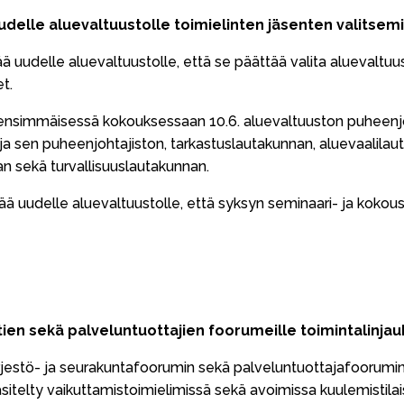
uudelle aluevaltuustolle toimielinten jäsenten valitsem
tää uudelle aluevaltuustolle, että se päättää valita aluevalt
t.
 ensimmäisessä kokouksessaan 10.6. aluevaltuuston puheenj
 ja sen puheenjohtajiston, tarkastuslautakunnan, aluevaalilau
n sekä turvallisuuslautakunnan.
ttää uudelle aluevaltuustolle, että syksyn seminaari- ja koko
tien sekä palveluntuottajien foorumeille toimintalinja
ärjestö- ja seurakuntafoorumin sekä palveluntuottajafoorumin 
äsitelty vaikuttamistoimielimissä sekä avoimissa kuulemistila