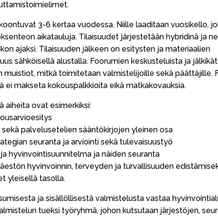
uttamistoimielimet.
ontuvat 3-6 kertaa vuodessa. Niille laaditaan vuosikello, j
ksenteon aikatauluja. Tilaisuudet järjestetään hybridinä ja n
kon ajaksi. Tilaisuuden jälkeen on esitysten ja materiaalien
s sähköisellä alustalla. Foorumien keskusteluista ja jälkikät
uistiot, mitkä toimitetaan valmistelijoille sekä päättäjille.
 ei makseta kokouspalkkioita eikä matkakovauksia.
 aiheita ovat esimerkiksi:
ousarvioesitys
sekä palvelusetelien sääntökirjojen yleinen osa
ategian seuranta ja arviointi sekä tulevaisuustyö
a hyvinvointisuunnitelma ja näiden seuranta
estön hyvinvoinnin, terveyden ja turvallisuuden edistämisek
 yleisellä tasolla.
misesta ja sisällöllisestä valmistelusta vastaa hyvinvointi
lmistelun tueksi työryhmä, johon kutsutaan järjestöjen, seur