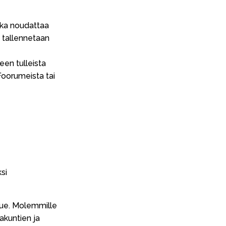
oka noudattaa
e tallennetaan
een tulleista
 Foorumeista tai
si
alue. Molemmille
akuntien ja