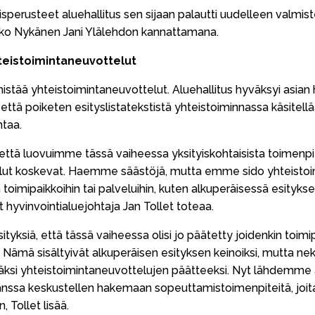
rusteet aluehallitus sen sijaan palautti uudelleen valmist
ouko Nykänen Jani Ylälehdon kannattamana.
yhteistoimintaneuvottelut
nistää yhteistoimintaneuvottelut. Aluehallitus hyväksyi asian
 että poiketen esityslistatekstistä yhteistoiminnassa käsitel
ntaa.
ttä luovuimme tässä vaiheessa yksityiskohtaisista toimenpite
lut koskevat. Haemme säästöjä, mutta emme sido yhteistoi
 toimipaikkoihin tai palveluihin, kuten alkuperäisessä esitykses
hyvinvointialuejohtaja Jan Tollet toteaa.
sityksiä, että tässä vaiheessa olisi jo päätetty joidenkin toimi
. Nämä sisältyivät alkuperäisen esityksen keinoiksi, mutta neki
si yhteistoimintaneuvottelujen päätteeksi. Nyt lähdemm
nssa keskustellen hakemaan sopeuttamistoimenpiteitä, joita 
, Tollet lisää.