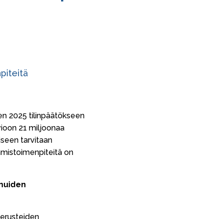
piteitä
n 2025 tilinpäätökseen
ioon 21 miljoonaa
seen tarvitaan
amistoimenpiteitä on
 muiden
perusteiden