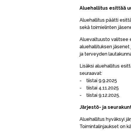
Aluehallitus esittää 
Aluehallitus päätti esit
sekä toimielinten jäsene
Aluevaltuusto valitsee
aluehallituksen jäsenet
ja terveyden lautakunna
Lisäksi aluehallitus esi
seuraavat:
- tiistai 9.9.2025
- tiistai 4.11.2025
- tiistai 9.12.2025.
Järjestö- ja seurakun
Aluehallitus hyväksyi j
Toimintalinjaukset on k