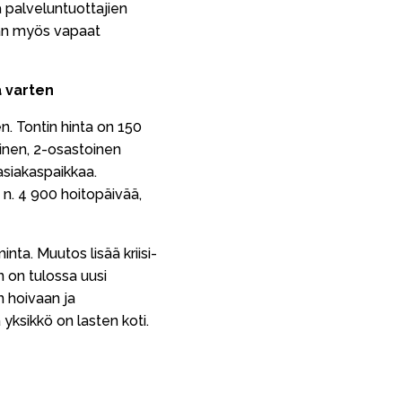
 palveluntuottajien
aan myös vapaat
a varten
n. Tontin hinta on 150
ainen, 2-osastoinen
asiakaspaikkaa.
n. 4 900 hoitopäivää,
nta. Muutos lisää kriisi-
n on tulossa uusi
n hoivaan ja
yksikkö on lasten koti.