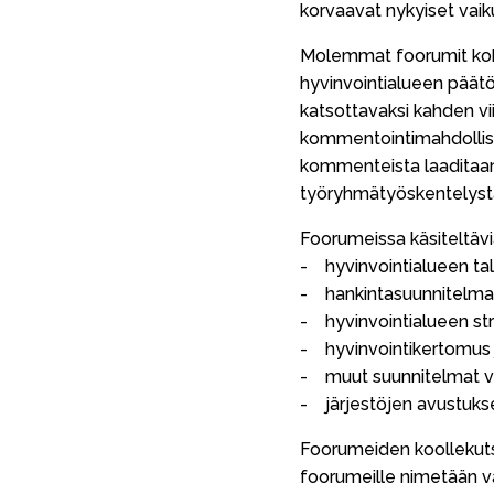
korvaavat nykyiset vaik
Molemmat foorumit koko
hyvinvointialueen päätö
katsottavaksi kahden vii
kommentointimahdollisuu
kommenteista laaditaan m
työryhmätyöskentelystä
Foorumeissa käsiteltäviä
- hyvinvointialueen tal
- hankintasuunnitelma 
- hyvinvointialueen str
- hyvinvointikertomus j
- muut suunnitelmat vä
- järjestöjen avustukset
Foorumeiden koollekutsu
foorumeille nimetään va