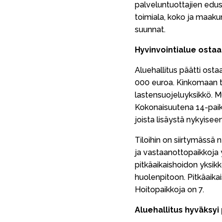
palveluntuottajien edu
toimiala, koko ja maak
suunnat.
Hyvinvointialue osta
Aluehallitus päätti ost
000 euroa. Kinkomaan to
lastensuojeluyksikkö. M
Kokonaisuutena 14-paik
joista lisäystä nykyisee
Tiloihin on siirtymässä n
ja vastaanottopaikkoja y
pitkäaikaishoidon yksik
huolenpitoon. Pitkäaikai
Hoitopaikkoja on 7.
Aluehallitus hyväksyi