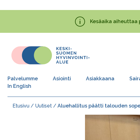
Hyppää
pääsisältöön
Kesäaika aiheuttaa 
Palvelumme
Asiointi
Asiakkaana
Sair
In English
Etusivu
Uutiset
Aluehallitus päätti talouden sop
Murupolku