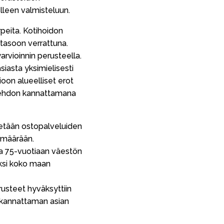
leen valmisteluun.
rpeita. Kotihoidon
asoon verrattuna.
rvioinnin perusteella.
iasta yksimielisesti
oon alueelliset erot
lälehdon kannattamana
etään ostopalveluiden
 määrään.
a 75-vuotiaan väestön
äksi koko maan
usteet hyväksyttiin
on kannattaman asian