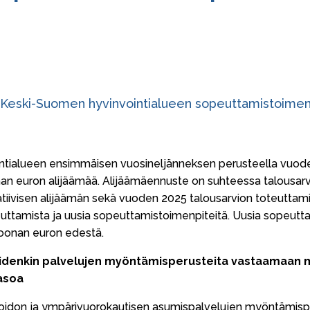
li Keski-Suomen hyvinvointialueen sopeuttamistoimen
tialueen ensimmäisen vuosineljänneksen perusteella vuode
an euron alijäämää. Alijäämäennuste on suhteessa talousarv
tiivisen alijäämän sekä vuoden 2025 talousarvion toteuttami
euttamista ja uusia sopeuttamistoimenpiteitä. Uusia sopeutt
ljoonan euron edestä.
joidenkin palvelujen myöntämisperusteita vastaamaan
tasoa
tihoidon ja ympärivuorokautisen asumispalvelujen myöntämis