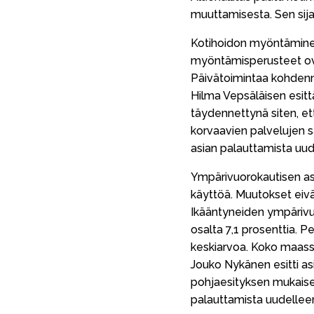
muuttamisesta. Sen sij
Kotihoidon myöntäminen v
myöntämisperusteet ova
Päivätoimintaa kohdenne
Hilma Vepsäläisen esitt
täydennettynä siten, e
korvaavien palvelujen s
asian palauttamista uude
Ympärivuorokautisen a
käyttöä. Muutokset eiv
Ikääntyneiden ympäriv
osalta 7,1 prosenttia. 
keskiarvoa. Koko maass
Jouko Nykänen esitti a
pohjaesityksen mukaisest
palauttamista uudelleen 