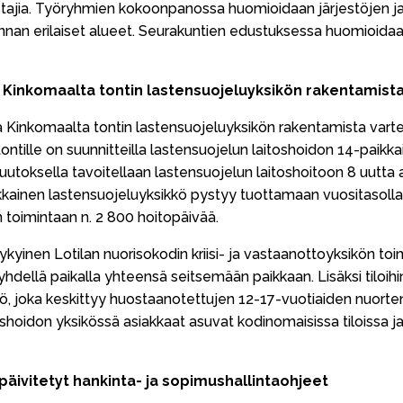
stajia. Työryhmien kokoonpanossa huomioidaan järjestöjen ja
unnan erilaiset alueet. Seurakuntien edustuksessa huomioid
a Kinkomaalta tontin lastensuojeluyksikön rakentamist
aa Kinkomaalta tontin lastensuojeluyksikön rakentamista varte
ntille on suunnitteilla lastensuojelun laitoshoidon 14-paikk
uutoksella tavoitellaan lastensuojelun laitoshoitoon 8 uutta 
kainen lastensuojeluyksikkö pystyy tuottamaan vuositasolla 
n toimintaan n. 2 800 hoitopäivää.
ykyinen Lotilan nuorisokodin kriisi- ja vastaanottoyksikön toimi
hdellä paikalla yhteensä seitsemään paikkaan. Lisäksi tiloihi
kö, joka keskittyy huostaanotettujen 12-17-vuotiaiden nuorte
shoidon yksikössä asiakkaat asuvat kodinomaisissa tiloissa ja 
 päivitetyt hankinta- ja sopimushallintaohjeet