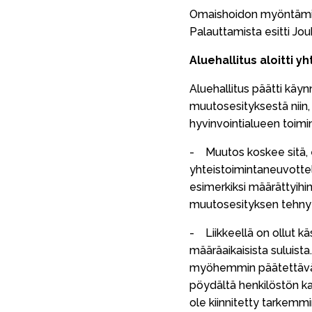
Omaishoidon myöntämispe
Palauttamista esitti J
Aluehallitus aloitti 
Aluehallitus päätti käyn
muutosesityksestä niin,
hyvinvointialueen toimi
- Muutos koskee sitä, e
yhteistoimintaneuvotte
esimerkiksi määrättyihin
muutosesityksen tehnyt 
- Liikkeellä on ollut kä
määräaikaisista suluista
myöhemmin päätettäväk
pöydältä henkilöstön ka
ole kiinnitetty tarkemmin