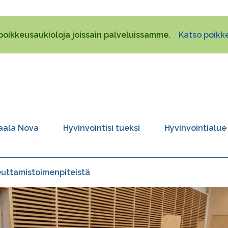
poikkeusaukioloja joissain palveluissamme.
Katso poikke
aala Nova
Hyvinvointisi tueksi
Hyvinvointialue
euttamistoimenpiteistä