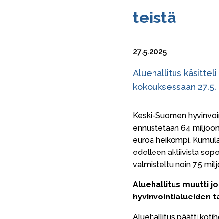
teis­tä
27.5.2025
Aluehallitus käsitte
kokouksessaan 27.5.
Keski-Suomen hyvinvoin
ennustetaan 64 miljoon
euroa heikompi. Kumula
edelleen aktiivista sop
valmisteltu noin 7,5 mi
Aluehallitus muutti 
hyvinvointialueiden 
Aluehallitus päätti ko