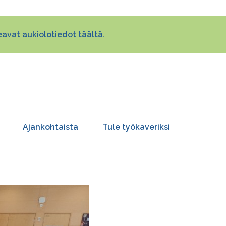
avat aukiolotiedot täältä.
Ajankohtaista
Tule työkaveriksi