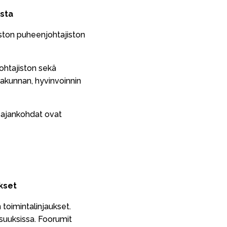
ista
uuston puheenjohtajiston
ohtajiston sekä
takunnan, hyvinvoinnin
usajankohdat ovat
ukset
toimintalinjaukset.
isuuksissa. Foorumit