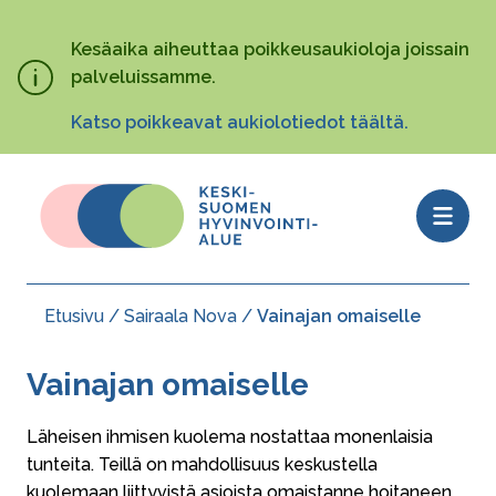
Hyppää
pääsisältöön
Kesäaika aiheuttaa poikkeusaukioloja joissain
palveluissamme.
Katso poikkeavat aukiolotiedot täältä.
Open
menu
Etusivu
Sairaala Nova
Vainajan omaiselle
Murupolku
Vainajan omaiselle
Läheisen ihmisen kuolema nostattaa monenlaisia
tunteita. Teillä on mahdollisuus keskustella
kuolemaan liittyvistä asioista omaistanne hoitaneen