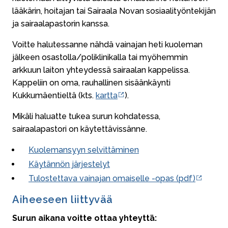
lääkärin, hoitajan tai Sairaala Novan sosiaalityöntekijän
ja sairaalapastorin kanssa.
Voitte halutessanne nähdä vainajan heti kuoleman
jälkeen osastolla/poliklinikalla tai myöhemmin
arkkuun laiton yhteydessä sairaalan kappelissa.
Kappeliin on oma, rauhallinen sisäänkäynti
Kukkumäentieltä (kts.
kartta
).
Mikäli haluatte tukea surun kohdatessa,
sairaalapastori on käytettävissänne.
Kuolemansyyn selvittäminen
Käytännön järjestelyt
Tulostettava vainajan omaiselle -opas (pdf)
Aiheeseen liittyvää
Surun aikana voitte ottaa yhteyttä: