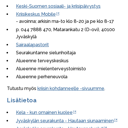
Keski-Suomen sosiaali- ja kriisipäivystys
Kriisikeskus Mobile
- avoinna; arkisin ma-to klo 8-20 ja pe klo 8-17
p. 044 7888 470, Matarankatu 2 (D-ovi), 40100
Jyväskylä
Sairaalapastorit
Seurakuntanne sielunhoitaja
Alueenne terveyskeskus
Alueenne mielenterveystoimisto
Alueenne perheneuvola
Tutustu myös
kriisin kohdanneelle -sivuumme
.
Lisätietoa
Kela - kun omainen kuolee
Jyväskylän seurakunta - Hautaan siunaaminen