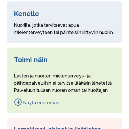
Kenelle
Nuorille, jotka tarvitsevat apua
mielenterveyteen tai päihteisiin liittyviin huoliin.
Toimi näin
Lasten ja nuorten mielenterveys- ja
päihdepalveluihin ei tarvitse lääkärin lähetettä.
Palveluun tullaan nuoren oman tai huoltajan
yhteydenoton perusteella sekä neuvolan,
Näytä enemmän
koulu- ja opiskeluterveydenhuollon,
opiskeluhuollon kuraattori- ja psykologityön tai
sosiaalipalveluiden kautta.