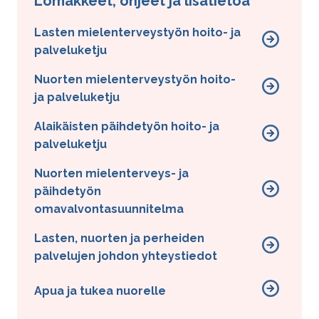
Lomakkeet, ohjeet ja lisätietoa
Voit myös jättää kiireettömän
yhteydenottopyynnön hyvinvointialueen
Lasten mielenterveystyön hoito- ja
digitaalisissa palveluissa.
palveluketju
Mielenterveyteen tai päihteisiin liittyvissä
Nuorten mielenterveystyön hoito-
kiireellisissä tilanteissa auttaa oman sosiaali- ja
ja palveluketju
terveysaseman kiirevastaanotto tai päivystys.
Alaikäisten päihdetyön hoito- ja
palveluketju
Nuorten mielenterveys- ja
päihdetyön
omavalvontasuunnitelma
Lasten, nuorten ja perheiden
palvelujen johdon yhteystiedot
Apua ja tukea nuorelle