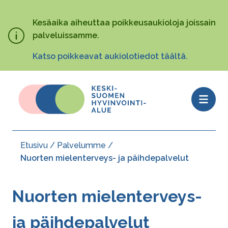
Hyppää
pääsisältöön
Kesäaika aiheuttaa poikkeusaukioloja joissain
palveluissamme.
Katso poikkeavat aukiolotiedot täältä.
Open
menu
Etusivu
Palvelumme
Murupolku
Nuorten mielenterveys- ja päihdepalvelut
Nuorten mielenterveys-
ja päihdepalvelut