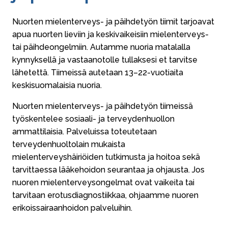
Nuorten mielenterveys- ja päihdetyön tiimit tarjoavat
apua nuorten lieviin ja keskivaikeisiin mielenterveys-
tai päihdeongelmiin. Autamme nuoria matalalla
kynnyksellä ja vastaanotolle tullaksesi et tarvitse
lähetettä. Tiimeissä autetaan 13–22-vuotiaita
keskisuomalaisia nuoria.
Nuorten mielenterveys- ja päihdetyön tiimeissä
työskentelee sosiaali- ja terveydenhuollon
ammattilaisia. Palveluissa toteutetaan
terveydenhuoltolain mukaista
mielenterveyshäiriöiden tutkimusta ja hoitoa sekä
tarvittaessa lääkehoidon seurantaa ja ohjausta. Jos
nuoren mielenterveysongelmat ovat vaikeita tai
tarvitaan erotusdiagnostiikkaa, ohjaamme nuoren
erikoissairaanhoidon palveluihin.