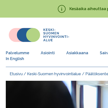
Hyppää
Kesäaika aiheuttaa 
pääsisältöön
Palvelumme
Asiointi
Asiakkaana
Sair
In English
Etusivu
Keski-Suomen hyvinvointialue
Päätöksent
Murupolku