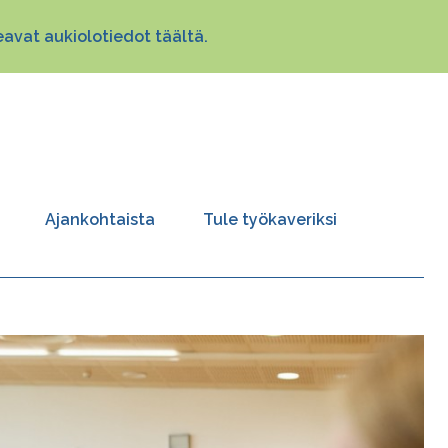
avat aukiolotiedot täältä.
Ajankohtaista
Tule työkaveriksi