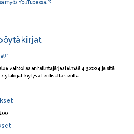
issa myös YouTubessa.
 pöytäkirjat
jat
ue vaihtoi asianhallintajärjestelmää 4.3.2024 ja sitä
täkirjat löytyvät erilliseltä sivulta:
kset
6.00
kset