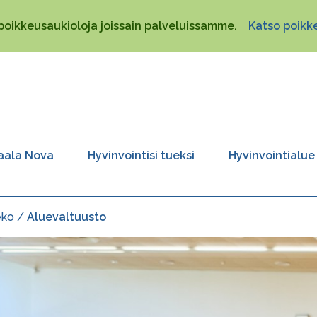
poikkeusaukioloja joissain palveluissamme.
Katso poikke
aala Nova
Hyvinvointisi tueksi
Hyvinvointialue
eko
Aluevaltuusto