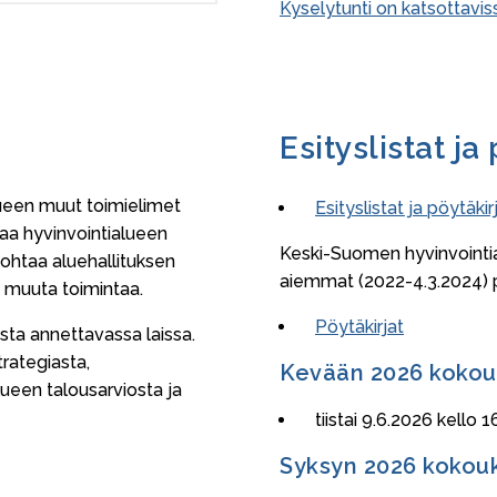
Kyselytunti on katsottav
Esityslistat ja
lueen muut toimielimet
Esityslistat ja pöytäkir
taa hyvinvointialueen
Keski-Suomen hyvinvointial
 johtaa aluehallituksen
aiemmat (2022-4.3.2024) pöy
a muuta toimintaa.
Pöytäkirjat
sta annettavassa laissa.
rategiasta,
Kevään 2026 kokou
lueen talousarviosta ja
tiistai 9.6.2026 kello 1
Syksyn 2026 kokou