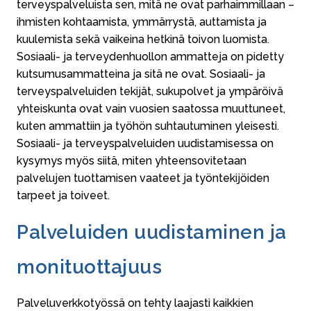
terveyspalveluista sen, mitä ne ovat parhaimmillaan –
ihmisten kohtaamista, ymmärrystä, auttamista ja
kuulemista sekä vaikeina hetkinä toivon luomista.
Sosiaali- ja terveydenhuollon ammatteja on pidetty
kutsumusammatteina ja sitä ne ovat. Sosiaali- ja
terveyspalveluiden tekijät, sukupolvet ja ympäröivä
yhteiskunta ovat vain vuosien saatossa muuttuneet,
kuten ammattiin ja työhön suhtautuminen yleisesti.
Sosiaali- ja terveyspalveluiden uudistamisessa on
kysymys myös siitä, miten yhteensovitetaan
palvelujen tuottamisen vaateet ja työntekijöiden
tarpeet ja toiveet.
Palveluiden uudistaminen ja
monituottajuus
Palveluverkkotyössä on tehty laajasti kaikkien