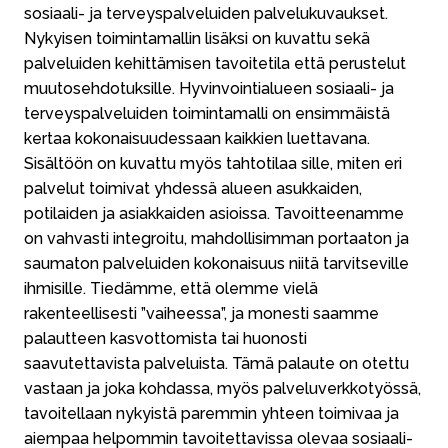
sosiaali- ja terveyspalveluiden palvelukuvaukset.
Nykyisen toimintamallin lisäksi on kuvattu sekä
palveluiden kehittämisen tavoitetila että perustelut
muutosehdotuksille. Hyvinvointialueen sosiaali- ja
terveyspalveluiden toimintamalli on ensimmäistä
kertaa kokonaisuudessaan kaikkien luettavana.
Sisältöön on kuvattu myös tahtotilaa sille, miten eri
palvelut toimivat yhdessä alueen asukkaiden,
potilaiden ja asiakkaiden asioissa. Tavoitteenamme
on vahvasti integroitu, mahdollisimman portaaton ja
saumaton palveluiden kokonaisuus niitä tarvitseville
ihmisille. Tiedämme, että olemme vielä
rakenteellisesti ”vaiheessa”, ja monesti saamme
palautteen kasvottomista tai huonosti
saavutettavista palveluista. Tämä palaute on otettu
vastaan ja joka kohdassa, myös palveluverkkotyössä,
tavoitellaan nykyistä paremmin yhteen toimivaa ja
aiempaa helpommin tavoitettavissa olevaa sosiaali-