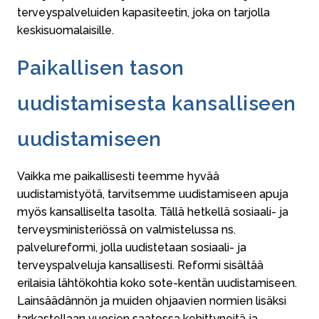
terveyspalveluiden kapasiteetin, joka on tarjolla
keskisuomalaisille.
Paikallisen tason
uudistamisesta kansalliseen
uudistamiseen
Vaikka me paikallisesti teemme hyvää
uudistamistyötä, tarvitsemme uudistamiseen apuja
myös kansalliselta tasolta. Tällä hetkellä sosiaali- ja
terveysministeriössä on valmistelussa ns.
palvelureformi, jolla uudistetaan sosiaali- ja
terveyspalveluja kansallisesti. Reformi sisältää
erilaisia lähtökohtia koko sote-kentän uudistamiseen.
Lainsäädännön ja muiden ohjaavien normien lisäksi
tarkastellaan vuosien saatossa kehittyneitä ja