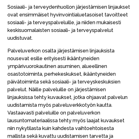
Sosiaali- ja terveydenhuollon järjestämisen linjaukset
ovat ensimmäiset hyvinvointialuetasoiset tavoitteet
sosiaali- ja terveyspalveluille
,
ja niiden mukaisesti
keskisuomalaisten sosiaali- ja terveyspalvelut
uudistuvat.
Palveluverkon osalta järjestämisen linjauksista
nousevat esille erityisesti ikääntyneiden
ympärivuorokautinen asuminen, alueellinen
osastotoiminta, perhekeskukset, ikääntyneiden
päivätoiminta sekä sosiaali- ja terveyskeskuksien
palvelut. Näille palveluille on järjestämisen
linjauksissa tehty kuvaukset, jotka ohjaavat palvelun
uudistamista myös palveluverkkotyön kautta.
Vastaavasti palveluille on palveluverkon
lausuntomateriaalissa tehty myös laajat kuvaukset
niin nykytilasta kuin kahdesta vaihtoehtoisesta
mallista sekä kuvattu uudistamisen tarvetta ja