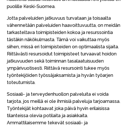
puolille Keski-Suomea.
Jotta palveluiden jatkuvuus turvataan ja toisaalta
vähennetään palveluiden haavoittuvuutta, on meidän
tarkasteltava toimipisteiden kokoa ja resurssointia
tästäkin näkökulmasta. Tämä voi vaikuttaa myös
siihen, missä eri toimipisteiden on optimaalista sijaita.
Riittävästi resursoidut toimipisteet turvaavat hoidon
jatkuvuuden sekä toiminnan tasalaatuisuuden
ympärivuotisesti. Riittävä resursointi tukee myös
työntekijöiden työssäjaksamista ja hyvän työarjen
toteutumista.
Sosiaali- ja terveydenhuollon palveluita ei voida
tarjota, jos meillä ei ole ihmisiä palveluja tarjoamassa.
Työntekijät kohtaavat joka päivä hyvin erilaisissa
tilanteissa olevia potilaita ja asiakkaita.
Ammattilaisemme tekevät sosiaali- ja