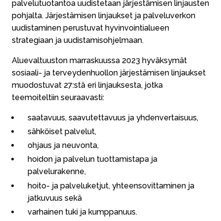
palvelutuotantoa uudistetaan järjestämisen linjausten
pohjalta. Järjestämisen linjaukset ja palveluverkon
uudistaminen perustuvat hyvinvointialueen
strategiaan ja uudistamisohjelmaan.
Aluevaltuuston marraskuussa 2023 hyväksymät
sosiaali- ja terveydenhuollon järjestämisen linjaukset
muodostuvat 27:stä eri linjauksesta, jotka
teemoiteltiin seuraavasti:
saatavuus, saavutettavuus ja yhdenvertaisuus,
sähköiset palvelut,
ohjaus ja neuvonta,
hoidon ja palvelun tuottamistapa ja
palvelurakenne,
hoito- ja palveluketjut, yhteensovittaminen ja
jatkuvuus sekä
varhainen tuki ja kumppanuus.