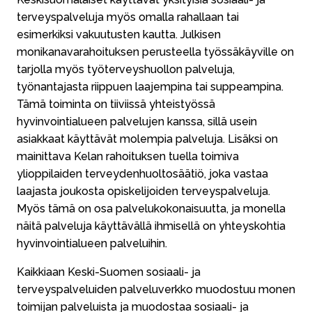
terveyspalveluja myös omalla rahallaan tai
esimerkiksi vakuutusten kautta. Julkisen
monikanavarahoituksen perusteella työssäkäyville on
tarjolla myös työterveyshuollon palveluja,
työnantajasta riippuen laajempina tai suppeampina.
Tämä toiminta on tiiviissä yhteistyössä
hyvinvointialueen palvelujen kanssa, sillä usein
asiakkaat käyttävät molempia palveluja. Lisäksi on
mainittava Kelan rahoituksen tuella toimiva
ylioppilaiden terveydenhuoltosäätiö, joka vastaa
laajasta joukosta opiskelijoiden terveyspalveluja.
Myös tämä on osa palvelukokonaisuutta, ja monella
näitä palveluja käyttävällä ihmisellä on yhteyskohtia
hyvinvointialueen palveluihin.
Kaikkiaan Keski-Suomen sosiaali- ja
terveyspalveluiden palveluverkko muodostuu monen
toimijan palveluista ja muodostaa sosiaali- ja