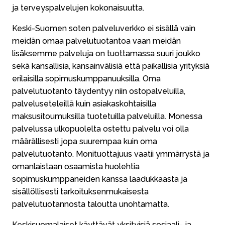
ja terveyspalvelujen kokonaisuutta.
Keski-Suomen soten palveluverkko ei sisällä vain
meidän omaa palvelutuotantoa vaan meidän
lisäksemme palveluja on tuottamassa suuri joukko
sekä kansallisia, kansainvälisiä että paikallisia yrityksiä
erilaisilla sopimuskumppanuuksilla. Oma
palvelutuotanto täydentyy niin ostopalveluilla,
palveluseteleillä kuin asiakaskohtaisilla
maksusitoumuksilla tuotetuilla palveluilla. Monessa
palvelussa ulkopuolelta ostettu palvelu voi olla
määrällisesti jopa suurempaa kuin oma
palvelutuotanto. Monituottajuus vaatii ymmärrystä ja
omanlaistaan osaamista huolehtia
sopimuskumppaneiden kanssa laadukkaasta ja
sisällöllisesti tarkoituksenmukaisesta
palvelutuotannosta taloutta unohtamatta.
Keskisuomalaiset käyttävät yksityisiä sosiaali- ja