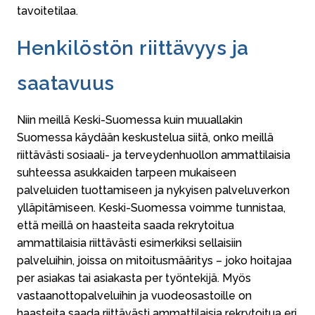
tavoitetilaa.
Henkilöstön riittävyys ja
saatavuus
Niin meillä Keski-Suomessa kuin muuallakin
Suomessa käydään keskustelua siitä, onko meillä
riittävästi sosiaali- ja terveydenhuollon ammattilaisia
suhteessa asukkaiden tarpeen mukaiseen
palveluiden tuottamiseen ja nykyisen palveluverkon
ylläpitämiseen. Keski-Suomessa voimme tunnistaa,
että meillä on haasteita saada rekrytoitua
ammattilaisia riittävästi esimerkiksi sellaisiin
palveluihin, joissa on mitoitusmääritys – joko hoitajaa
per asiakas tai asiakasta per työntekijä. Myös
vastaanottopalveluihin ja vuodeosastoille on
haasteita saada riittävästi ammattilaisia rekrytoitua eri