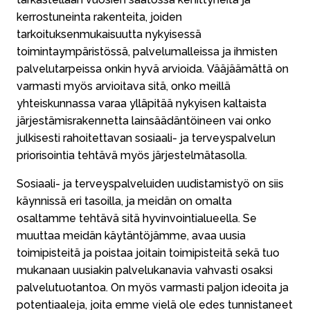
kerrostuneinta rakenteita, joiden
tarkoituksenmukaisuutta nykyisessä
toimintaympäristössä, palvelumalleissa ja ihmisten
palvelutarpeissa onkin hyvä arvioida. Vääjäämättä on
varmasti myös arvioitava sitä, onko meillä
yhteiskunnassa varaa ylläpitää nykyisen kaltaista
järjestämisrakennetta lainsäädäntöineen vai onko
julkisesti rahoitettavan sosiaali- ja terveyspalvelun
priorisointia tehtävä myös järjestelmätasolla.
Sosiaali- ja terveyspalveluiden uudistamistyö on siis
käynnissä eri tasoilla, ja meidän on omalta
osaltamme tehtävä sitä hyvinvointialueella. Se
muuttaa meidän käytäntöjämme, avaa uusia
toimipisteitä ja poistaa joitain toimipisteitä sekä tuo
mukanaan uusiakin palvelukanavia vahvasti osaksi
palvelutuotantoa. On myös varmasti paljon ideoita ja
potentiaaleja, joita emme vielä ole edes tunnistaneet