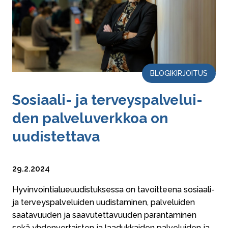
BLOGIKIRJOITUS
Sosiaali- ja ter­veys­pal­ve­lui­
den pal­ve­lu­verk­koa on
uudistettava
29.2.2024
Hyvinvointialueuudistuksessa on tavoitteena sosiaali-
ja terveyspalveluiden uudistaminen, palveluiden
saatavuuden ja saavutettavuuden parantaminen
sekä yhdenvertaisten ja laadukkaiden palveluiden ja