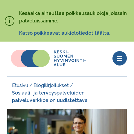
Hyppää
pääsisältöön
Kesäaika aiheuttaa poikkeusaukioloja joissain
palveluissamme.
Katso poikkeavat aukiolotiedot täältä.
Open
menu
Etusivu
Blogikirjoitukset
Murupolku
Sosiaali- ja terveyspalveluiden
palveluverkkoa on uudistettava