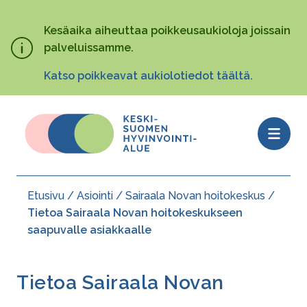
Hyppää
pääsisältöön
Kesäaika aiheuttaa poikkeusaukioloja joissain
palveluissamme.
Katso poikkeavat aukiolotiedot täältä.
Open
menu
Etusivu
Asiointi
Sairaala Novan hoitokeskus
Murupolku
Tietoa Sairaala Novan hoitokeskukseen
saapuvalle asiakkaalle
Tietoa Sairaala Novan