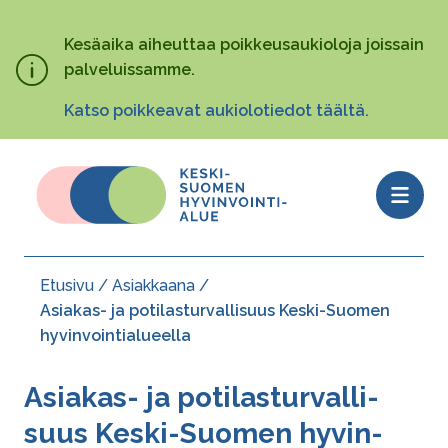
Hyppää
pääsisältöön
Kesäaika aiheuttaa poikkeusaukioloja joissain
palveluissamme.
Katso poikkeavat aukiolotiedot täältä.
Open
menu
Etusivu
Asiakkaana
Murupolku
Asiakas- ja potilasturvallisuus Keski-Suomen
hyvinvointialueella
Asiakas- ja po­ti­las­tur­val­li­
suus Keski-Suomen hy­vin­