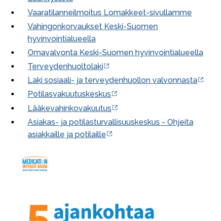
Vaaratilanneilmoitus Lomakkeet-sivullamme
Vahingonkorvaukset Keski-Suomen
hyvinvointialueella
Omavalvonta Keski-Suomen hyvinvointialueella
Terveydenhuoltolaki
Laki sosiaali- ja terveydenhuollon valvonnasta
Potilasvakuutuskeskus
Lääkevahinkovakuutus
Asiakas- ja potilasturvallisuuskeskus -
Ohjeita
asiakkaille ja potilaille
Image