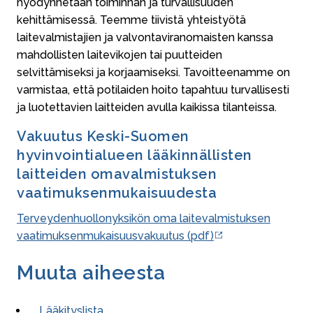
hyödynnetään toiminnan ja turvallisuuden
kehittämisessä. Teemme tiivistä yhteistyötä
laitevalmistajien ja valvontaviranomaisten kanssa
mahdollisten laitevikojen tai puutteiden
selvittämiseksi ja korjaamiseksi. Tavoitteenamme on
varmistaa, että potilaiden hoito tapahtuu turvallisesti
ja luotettavien laitteiden avulla kaikissa tilanteissa.
Vakuutus Keski-Suomen
hyvinvointialueen lääkinnällisten
laitteiden omavalmistuksen
vaatimuksenmukaisuudesta
Terveydenhuollonyksikön oma laitevalmistuksen
vaatimuksenmukaisuusvakuutus (pdf)
Muuta aiheesta
Lääkityslista